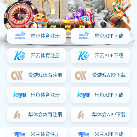
三、服务范围
我们提供包括实时比分、体育数据、赛事资讯等服务。具体
内容可能因运营策略进行相应调整。
四、用户行为规范
不得发布非法、敏感或有害内容
不得借助本平台从事任何形式的违法行为
不得利用技术手段破坏平台数据或干扰系统运行
五、知识产权
平台所有文字、图像、数据、设计等内容均属平台或合作方
合法所有，未经授权禁止任何形式的转载或使用。
六、服务终止
若用户违反平台规定或存在不当行为，乐动官方网站平台有
权中止其服务，恕不另行通知。
七、法律责任与适用